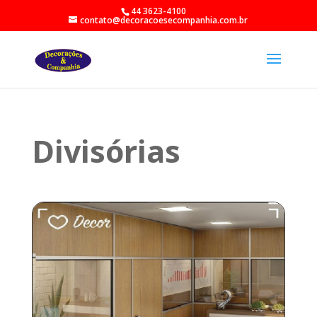
44 3623-4100
contato@decoracoesecompanhia.com.br
Divisórias